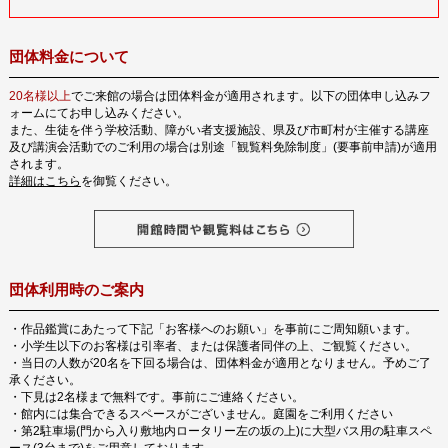
団体料金について
20名様以上
でご来館の場合は団体料金が適用されます。以下の団体申し込みフ
ォームにてお申し込みください。
また、生徒を伴う学校活動、障がい者支援施設、県及び市町村が主催する講座
及び講演会活動でのご利用の場合は別途「観覧料免除制度」(要事前申請)が適用
されます。
詳細はこちら
を御覧ください。
団体利用時のご案内
・作品鑑賞にあたって下記「お客様へのお願い」を事前にご周知願います。
・小学生以下のお客様は引率者、または保護者同伴の上、ご観覧ください。
・当日の人数が20名を下回る場合は、団体料金が適用となりません。予めご了
承ください。
・下見は2名様まで無料です。事前にご連絡ください。
・館内には集合できるスペースがございません。庭園をご利用ください
・第2駐車場(門から入り敷地内ロータリー左の坂の上)に大型バス用の駐車スペ