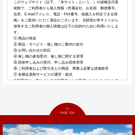
このウェブサイト（以下、「本サイト」という。）や諸橋近代美
術館で、ご利用者から個人情報（所属会社、お名前、郵便番号、
住所、E-mailアドレス、電話・FAX番号、他個人を特定できる情
報）をご提供いただく場合がございます。当財団が本サイトから
保有するご利用者の個人情報は以下の目的のために利用いたしま
す。
① 商品の発送
② 商品・サービス・催し物のご案内の送付
③ お問い合わせの対応
④ 催し物の参加受付、催し物に関する管理
⑤ 団体申し込みの受付、申し込み団体管理
⑥ ご利用者および取引先との商談、業務上必要な諸連絡等
⑦ 各種会員制サービスの運営・提供
当財団では、本サイトのご利用者からご提供いただいたこれらの
個人情報を、本方針に従い、慎重に取扱い、プライバシーの保護
に努めます。
1.関係法令・ガイドライン等の遵守
当財団は、個人情報に関して適用される法令、ガイドラインその
他の規範を遵守します。
2.収集と利用
当財団は、本サイトのご利用者からのお問い合せにお答えするた
め、ないしは、あらかじめご利用者に明示させていただいた目的