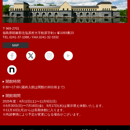
の範囲で、ご利用者の個人情報を収集致します。
ご提供頂きました個人情報について、当財団は、お問い合せに対
応する場合ないしは、個人情報ご提供時に明示させていただいた
目的に限定して、適法かつ公正な手段によって利用させていただ
〒969-2701
きます。
福島県耶麻郡北塩原村大字桧原字剣ヶ峯1093番23
TEL.0241-37-1088／FAX.0241-32-3332
3.第三者への開示・提供について
当財団は、本サイトでご提供いただいたご利用者の個人情報を次
MAP
の例外を除き、いかなる第三者にも開示又は提供いたしません。
・上記第1項の目的のために、法第２３条第５項第１号ないし第３
号に規定する当財団の関連会社や業務委託先・業務提携先(販売代
理店や運送会社等)に開示を行う場合
・ご利用者の同意がある場合
・法令等に基づく場合
開館時間
・人の生命、身体または財産の保護のために必要であり、ご利用
9:30〜17:00 (最終入館は閉館の30分前まで)
者の同意を得ることが困難な場合
開館期間
・公衆衛生の向上又は児童の健全な育成の推進のために特に必要
2025年度：4月12日(土)〜11月9日(日)
がある場合
※6月30日(日)〜7月18日(金)、9月17日(水)は展示替え休館いたします。
・国の機関若しくは地方公共団体又はその委託を受けた者が法令
※11月10日(月)からは長期休館に入ります。
※尚諸事情により予定が変更になる場合がございます。
の定める事務を遂行することに対して協力する必要がある場合
4.セキュリティ