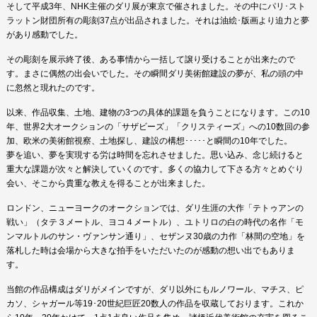
そして平成3年、NHK主催のダリ展が東京で催されました。その中にパリ･スト
ラットン財団所有の彫刻37点が出品されました。それは油絵･版画より迫力と夢
があり感動でした。
その彫刻を展示終了後、ある事情から一括して譲り受けることが出来たので
す。まさに偶然の出会いでした。その瞬間ダリ美術館建設の夢が、私の頭の中
に忽然と現れたのです。
以来、作品収集、土地、建物の3つの具体的課題を負うことになります。この10
年、世界2大オークションの「サザビーズ」「クリスティーズ」への10数回の参
加、欧米の美術館視察、土地探し、建設の構想･････と瞬間の10年でした。
夢を追い、夢を実現する労は時間を忘れさせました。思い込み、念じ続けると
重大な課題が次々と解決していくのです。多くの協力して下さる方々とめぐり
会い、そこから貴重な教えを得ることが出来ました。
ロンドン、ニューヨークのオークションでは、ダリ生涯の大作「テトゥアンの
戦い」（タテ３メートル、ヨコ４メートル）、ユトリロの白の時代の名作「モ
ンマルトルのサン・ヴァンサン通り」、セザンヌ30歳の力作「林間の空地」を
落札した時は会場から大きな拍手をいただいたのが感動の想い出でもありま
す。
当館の作品構成はダリがメインですが、ダリ以外にもルノワール、マチス、ピ
カソ、シャガール等19･20世紀巨匠20数人の作品を収蔵しております。これか