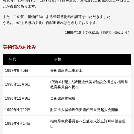
ら10年、20年かけて、1点1点良い作品を集め、諸橋近代美術館の充実を図るこ
とが責務であります。
また、この度、博物館法による登録博物館の認可をいただきました。
うるおいのある県の文化に貢献出来ればと念じております。
（1999年10月文化福島《随想》掲載より）
美術館のあゆみ
年代
事柄
1997年6月5日
美術館建物工事着工
(仮称)財団法人諸橋近代美術館設立構想を福島県
1998年11月6日
教育委員会へ提出
1998年12月8日
美術館建物完成
1999年4月12日
財団法人諸橋近代美術館設立発起人会開催
福島県教育委員会へ公益法人設立許可申請書提
1999年4月14日
出