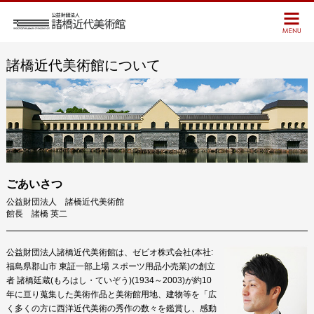
諸橋近代美術館について
ごあいさつ
公益財団法人 諸橋近代美術館
館長 諸橋 英二
公益財団法人諸橋近代美術館は、ゼビオ株式会社(本社:
福島県郡山市 東証一部上場 スポーツ用品小売業)の創立
者 諸橋廷蔵(もろはし・ていぞう)(1934～2003)が約10
年に亘り蒐集した美術作品と美術館用地、建物等を「広
く多くの方に西洋近代美術の秀作の数々を鑑賞し、感動