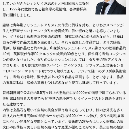
していただきたい」という意思のもと同財団法人に寄付
し、1999年に故郷である福島県の景勝地、会津磐梯高
原に開館しました。
諸橋は青年期よりシュルレアリスムの作品に興味を持ち、とりわけスペインが
生んだ巨匠サルバドール・ダリの緻密絵画に強い憧れと魅力を感じていまし
た。ダリをはじめ西洋近代美術の調査、研究に熱心に取り組みながら、諸橋は
自らの手で作品の蒐集を進めました。それら蒐集した作品群は、ダリの絵画、
彫刻、版画作品など約330点、印象派からシュルレアリスム期までの絵画作品約
40点、英国現代作家PJ クルックの絵画約30点となり、個性輝く当館コレクショ
ンの礎となりました。ダリのコレクションにおいては、ダリ美術館(アメリカ・
フロリダ)、ダリ劇場美術館(スペイン・フィゲラス)、ソフィア王妃芸術センタ
ー(スペイン・マドリード)につづく規模であり、アジアで随一のダリ所蔵美術館
です。当館では常時、数十点以上のダリ作品を堪能することができます。作品
の蒐集活動は、諸橋の遺志を受け継ぎながら現在も継続して行っています。
磐梯朝日国立公園内の5.5万㎡以上の敷地内に約2000㎡の面積で建てられている
美術館は創設者の希望である“中世の馬小屋"というイメージのもと厩舎を連想さ
せる建物です。
内装は玄晶石を用いて自然の風合が漂う造りとなっており、館内は外光を多く
取り入れた天井高9mの展示ホールが縦に約100メートル伸び、ダリの彫刻展示
に相応しい開放的な空間となっています。美術館の窓からは壮大な磐梯山の噴
火口や四季折々美しい自然を織りなす庭園が望むことができ、美と自然の競演