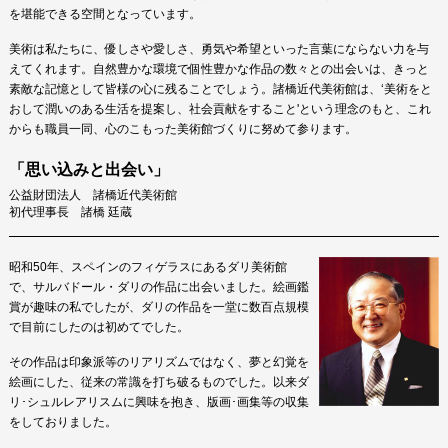
を堪能できる空間となっています。
美術は私たちに、優しさや愛しさ、勇気や希望といった言葉にならない力を与
えてくれます。自然豊かな環境で個性豊かな作品の数々との出会いは、きっと
素敵な記憶として皆様の心に残ることでしょう。諸橋近代美術館は、‘美術をと
おして潤いのある生活を提案し、社会貢献をすること'という理念のもと、これ
からも職員一同、心のこもった美術館づくりに努めて参ります。
「思い込みと出会い」
公益財団法人 諸橋近代美術館
初代理事長 諸橋 廷蔵
昭和50年、スペインのフィゲラスにあるダリ美術館
で、サルバドール・ダリの作品に出会いました。絵画鑑
賞が趣味の私でしたが、ダリの作品を一堂に数百点規模
で目前にしたのは初めてでした。
その作品は印象派等のリアリズムではなく、夢と幻覚を
絵画にした、従来の常識を打ち破るものでした。以来ダ
リ･シュルレアリスムに興味を抱き、版画･画集等の収集
をしておりました。